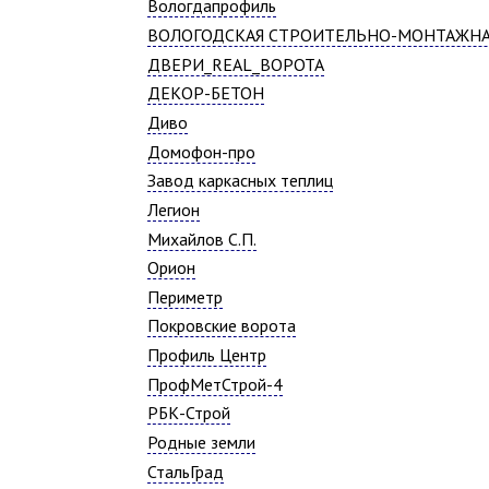
Вологдапрофиль
ВОЛОГОДСКАЯ СТРОИТЕЛЬНО-МОНТАЖН
ДВЕРИ_REAL_ВОРОТА
ДЕКОР-БЕТОН
Диво
Домофон-про
Завод каркасных теплиц
Легион
Михайлов С.П.
Орион
Периметр
Покровские ворота
Профиль Центр
ПрофМетСтрой-4
РБК-Строй
Родные земли
СтальГрад